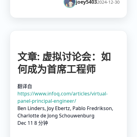
joey5403
2024-12-30
文章: 虚拟讨论会：如
何成为首席工程师
翻译自
https://www.infoq.com/articles/virtual-
panel-principal-engineer/
Ben Linders, Joy Ebertz, Pablo Fredrikson,
Charlotte de Jong Schouwenburg
Dec 11 8 分钟