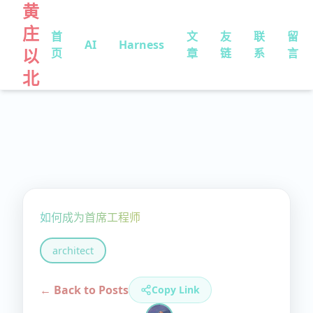
黄
庄
首
文
友
联
留
AI
Harness
以
页
章
链
系
言
北
如何成为首席工程师
architect
← Back to Posts
Copy Link