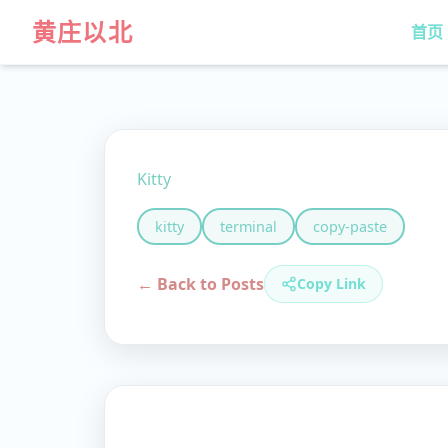
黄庄以北
首页
Kitty
kitty
terminal
copy-paste
← Back to Posts
Copy Link