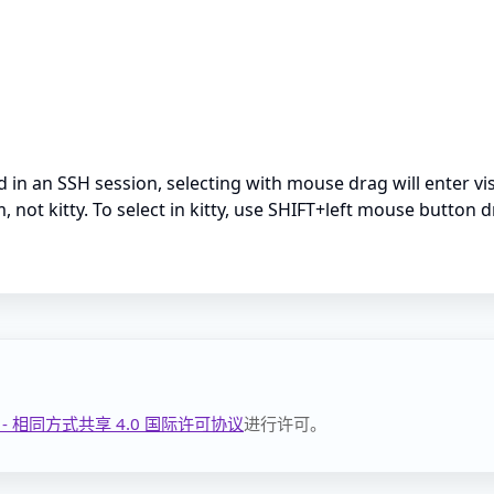
ed in an SSH session, selecting with mouse drag will enter 
m, not kitty. To select in kitty, use SHIFT+left mouse button 
- 相同方式共享 4.0 国际许可协议
进行许可。