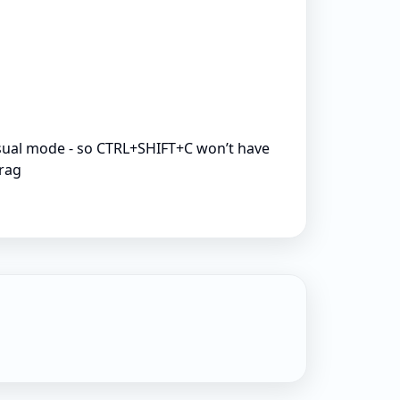
visual mode - so CTRL+SHIFT+C won’t have
drag