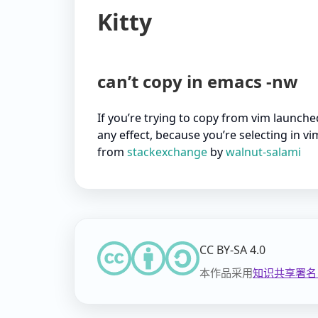
Kitty
can’t copy in emacs -nw
If you’re trying to copy from vim launch
any effect, because you’re selecting in vi
from
stackexchange
by
walnut-salami
CC BY-SA 4.0
本作品采用
知识共享署名 