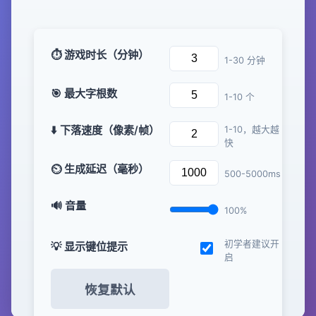
⏱️ 游戏时长（分钟）
1-30 分钟
🎯 最大字根数
1-10 个
⬇️ 下落速度（像素/帧）
1-10，越大越
快
⏲️ 生成延迟（毫秒）
500-5000ms
🔊 音量
100%
初学者建议开
💡 显示键位提示
启
恢复默认