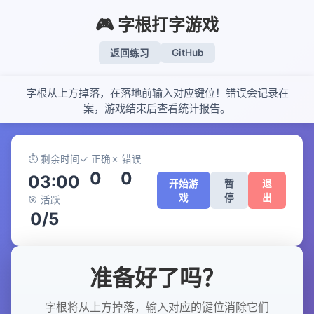
🎮 字根打字游戏
GitHub
返回练习
字根从上方掉落，在落地前输入对应键位！错误会记录在
案，游戏结束后查看统计报告。
⏱️ 剩余时间
✓ 正确
✗ 错误
0
0
03:00
开始游
暂
退
戏
停
出
🎯 活跃
0/5
准备好了吗？
字根将从上方掉落，输入对应的键位消除它们