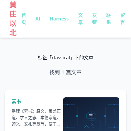
黄
庄
首
文
友
联
留
AI
Harness
以
页
章
链
系
言
北
标签「classical」下的文章
找到 1 篇文章
素书
整理《素书》原文，覆盖正
道、求人之志、本德宗道、
遵义、安礼等章节，便于检
索、引用和反复阅读传统谋