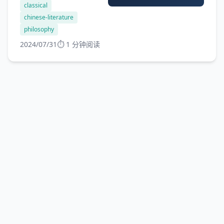
classical
略文本。
chinese-literature
philosophy
2024/07/31
⏱️ 1 分钟阅读