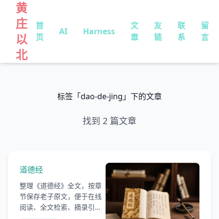
黄
庄
首
文
友
联
留
AI
Harness
以
页
章
链
系
言
北
标签「dao-de-jing」下的文章
找到 2 篇文章
道德经
整理《道德经》全文，按章
节保存老子原文，便于在线
阅读、全文检索、摘录引
用，并与白话译文版本进行