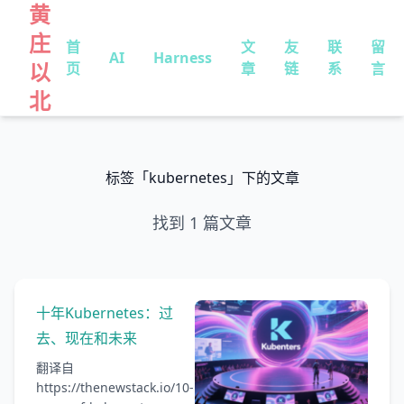
黄
庄
首
文
友
联
留
AI
Harness
以
页
章
链
系
言
北
标签「kubernetes」下的文章
找到 1 篇文章
十年Kubernetes：过
去、现在和未来
翻译自
https://thenewstack.io/10-