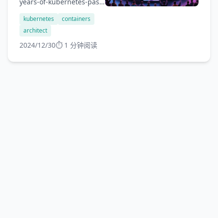
years-of-kubernetes-past-
present-and-future/ Matt
kubernetes
containers
Butcher...
architect
2024/12/30
⏱️ 1 分钟阅读